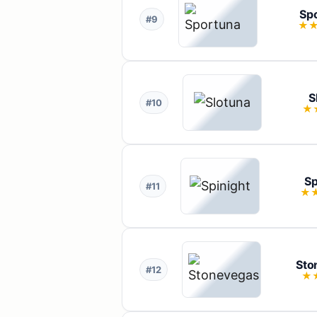
Sp
#9
★
S
#10
★
Sp
#11
★
Sto
#12
★