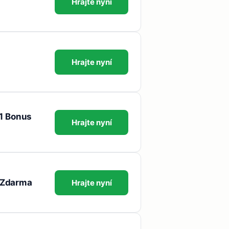
Hrajte nyní
Hrajte nyní
 1 Bonus
Hrajte nyní
 Zdarma
Hrajte nyní