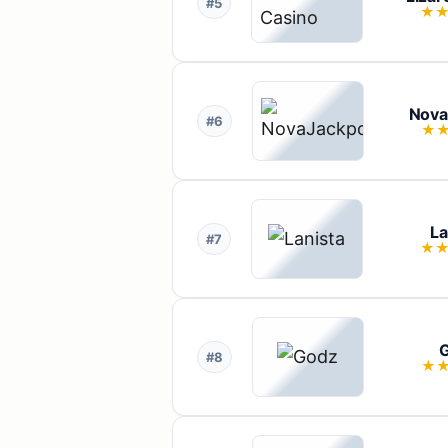
#5
★
Nova
#6
★
La
#7
★
#8
★