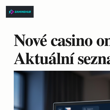
Přeskočit
na
obsah
Nové casino o
Aktuální sez